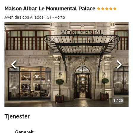
Maison Albar Le Monumental Palace
Avenidas dos Aliados 151 - Porto
Forrige
Nest
1
/ 25
Tjenester
Generelt