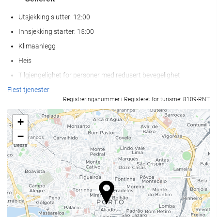
Utsjekking slutter: 12:00
Innsjekking starter: 15:00
Klimaanlegg
Heis
Tilgjengelighet for personer med redusert bevegelighet
Rom for ikke-røykere
Flest tjenester
Registreringsnummer i Registeret for turisme: 8109-RNT
Røykfritt på hele overnattingsstedet
Lydisolerte rom
+
Kjæledyr ikke tillatt
−
Mat og Drikke
Restaurant
À la carte-restaurant
Bar