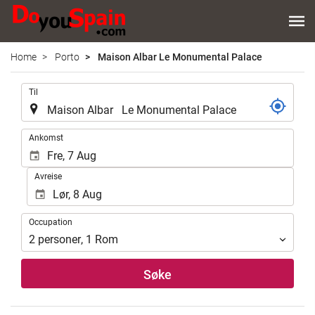
Home
Porto
Maison Albar Le Monumental Palace
.
Til
.
Ankomst
Avreise
Occupation
Occupation
2
personer
,
1
Rom
Søke