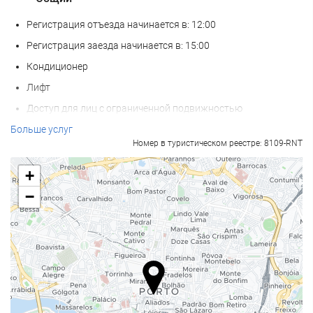
Регистрация отъезда начинается в: 12:00
Регистрация заезда начинается в: 15:00
Кондиционер
Лифт
Доступ для лиц с ограниченной подвижностью
Номер для не курящих
Больше услуг
Номер в туристическом реестре: 8109-RNT
Курение на всей территории запрещено
Звукоизолированные номера
+
Домашние питомцы не допускаются
−
Еда и напитки
Ресторан
Ресторан à la carte
Бар