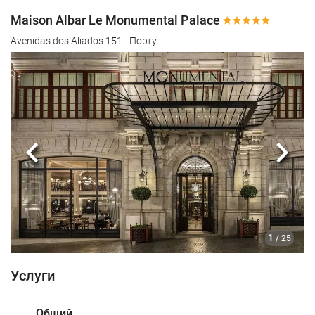
Maison Albar Le Monumental Palace
Avenidas dos Aliados 151 - Порту
Предыдущий
Сле
1
/ 25
Услуги
Общий