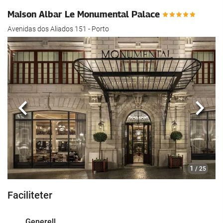
Maison Albar Le Monumental Palace
Avenidas dos Aliados 151 - Porto
Föregående
Nästa
1
/ 25
Faciliteter
Generell