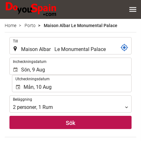
Home
Porto
Maison Albar Le Monumental Palace
.
Till
.
Incheckningsdatum
Utcheckningsdatum
Beläggning
Beläggning
2
personer
,
1
Rum
Sök