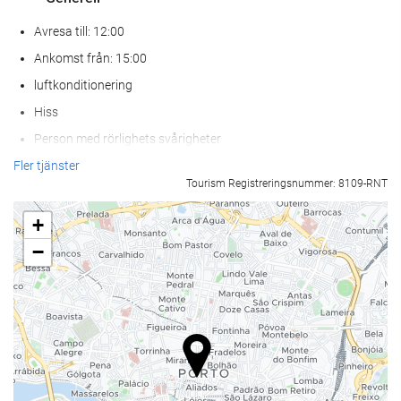
Avresa till: 12:00
Ankomst från: 15:00
luftkonditionering
Hiss
Person med rörlighets svårigheter
Rökfria rum
Fler tjänster
Tourism Registreringsnummer: 8109-RNT
Helt rökfritt
Ljudisolerade rum
+
Husdjur ej tillåtna
−
Mat och dryck
Restaurang
À la carte-restaurang
Bar