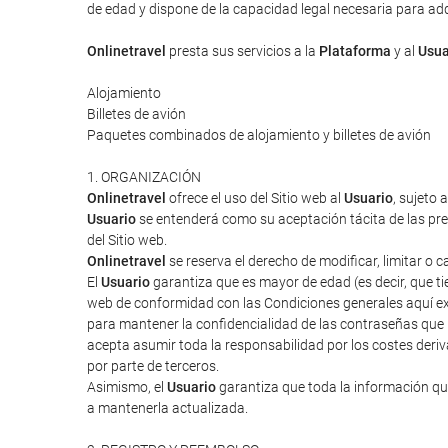
de edad y dispone de la capacidad legal necesaria para adqui
Onlinetravel
presta sus servicios a la
Plataforma
y al
Usua
Alojamiento
Billetes de avión
Paquetes combinados de alojamiento y billetes de avión
1. ORGANIZACIÓN
Onlinetravel
ofrece el uso del Sitio web al
Usuario
, sujeto 
Usuario
se entenderá como su aceptación tácita de las pres
del Sitio web.
Onlinetravel
se reserva el derecho de modificar, limitar o 
El
Usuario
garantiza que es mayor de edad (es decir, que tie
web de conformidad con las Condiciones generales aquí ex
para mantener la confidencialidad de las contraseñas que
acepta asumir toda la responsabilidad por los costes deriv
por parte de terceros.
Asimismo, el
Usuario
garantiza que toda la información que
a mantenerla actualizada.