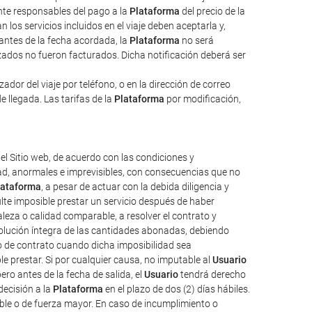
ente responsables del pago a la
Plataforma
del precio de la
 los servicios incluidos en el viaje deben aceptarla y,
 antes de la fecha acordada, la
Plataforma
no será
izados no fueron facturados. Dicha notificación deberá ser
dor del viaje por teléfono, o en la dirección de correo
e llegada. Las tarifas de la
Plataforma
por modificación,
el Sitio web, de acuerdo con las condiciones y
tad, anormales e imprevisibles, con consecuencias que no
lataforma
, a pesar de actuar con la debida diligencia y
ulte imposible prestar un servicio después de haber
aleza o calidad comparable, a resolver el contrato y
evolución íntegra de las cantidades abonadas, debiendo
o de contrato cuando dicha imposibilidad sea
e prestar. Si por cualquier causa, no imputable al
Usuario
ro antes de la fecha de salida, el
Usuario
tendrá derecho
decisión a la
Plataforma
en el plazo de dos (2) días hábiles.
ble o de fuerza mayor. En caso de incumplimiento o