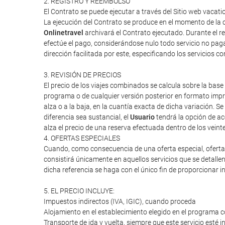
2. REGISTRO Y REEMBOLSO
El Contrato se puede ejecutar a través del Sitio web vaca
La ejecución del Contrato se produce en el momento de la c
Onlinetravel
archivará el Contrato ejecutado. Durante el re
efectúe el pago, considerándose nulo todo servicio no paga
dirección facilitada por este, especificando los servicios 
3. REVISIÓN DE PRECIOS
El precio de los viajes combinados se calcula sobre la base 
programa o de cualquier versión posterior en formato impres
alza o a la baja, en la cuantía exacta de dicha variación. Se
diferencia sea sustancial, el
Usuario
tendrá la opción de ac
alza el precio de una reserva efectuada dentro de los veint
4. OFERTAS ESPECIALES
Cuando, como consecuencia de una oferta especial, oferta d
consistirá únicamente en aquellos servicios que se detalle
dicha referencia se haga con el único fin de proporcionar i
5. EL PRECIO INCLUYE:
Impuestos indirectos (IVA, IGIC), cuando proceda
Alojamiento en el establecimiento elegido en el programa c
Transporte de ida y vuelta, siempre que este servicio esté 