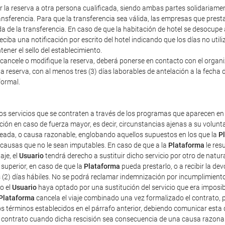
erir la reserva a otra persona cualificada, siendo ambas partes solidariam
nsferencia. Para que la transferencia sea válida, las empresas que prestan
a de la transferencia. En caso de que la habitación de hotel se desocupe
iba una notificación por escrito del hotel indicando que los días no util
ener el sello del establecimiento.
cancele o modifique la reserva, deberá ponerse en contacto con el organiza
a reserva, con al menos tres (3) días laborables de antelación a la fecha d
formal.
os servicios que se contraten a través de los programas que aparecen en 
ción en caso de fuerza mayor, es decir, circunstancias ajenas a su volun
pleada, o causa razonable, englobando aquellos supuestos en los que la
P
r causas que no le sean imputables. En caso de que a la
Plataforma
le res
aje, el
Usuario
tendrá derecho a sustituir dicho servicio por otro de natur
superior, en caso de que la
Plataforma
pueda prestarlo, o a recibir la d
s (2) días hábiles. No se podrá reclamar indemnización por incumplimient
o el
Usuario
haya optado por una sustitución del servicio que era imposibl
Plataforma
cancela el viaje combinado una vez formalizado el contrato, pe
os términos establecidos en el párrafo anterior, debiendo comunicar esta 
e contrato cuando dicha rescisión sea consecuencia de una causa razona