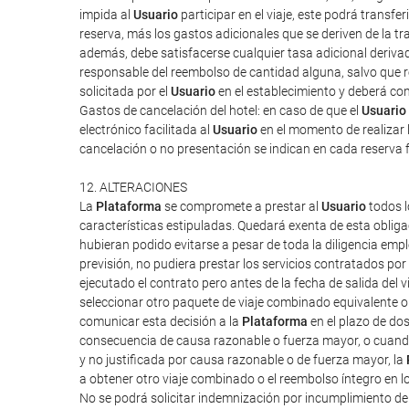
impida al
Usuario
participar en el viaje, este podrá transf
reserva, más los gastos adicionales que se deriven de la tra
además, debe satisfacerse cualquier tasa adicional derivad
responsable del reembolso de cantidad alguna, salvo que rec
solicitada por el
Usuario
en el establecimiento y deberá cont
Gastos de cancelación del hotel: en caso de que el
Usuario
electrónico facilitada al
Usuario
en el momento de realizar l
cancelación o no presentación se indican en cada reserva 
12. ALTERACIONES
La
Plataforma
se compromete a prestar al
Usuario
todos l
características estipuladas. Quedará exenta de esta obliga
hubieran podido evitarse a pesar de toda la diligencia em
previsión, no pudiera prestar los servicios contratados po
ejecutado el contrato pero antes de la fecha de salida del vi
seleccionar otro paquete de viaje combinado equivalente o 
comunicar esta decisión a la
Plataforma
en el plazo de do
consecuencia de causa razonable o fuerza mayor, o cuand
y no justificada por causa razonable o de fuerza mayor, la
a obtener otro viaje combinado o el reembolso íntegro en l
No se podrá solicitar indemnización por incumplimiento d