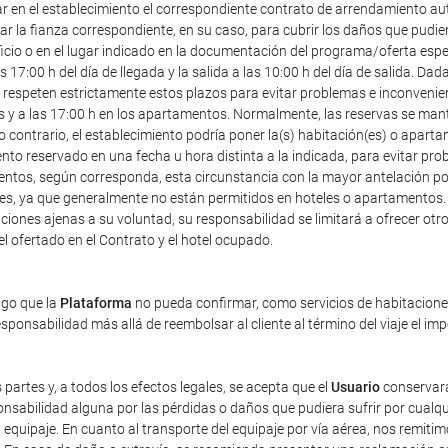
ar en el establecimiento el correspondiente contrato de arrendamiento au
r la fianza correspondiente, en su caso, para cubrir los daños que pudier
icio o en el lugar indicado en la documentación del programa/oferta especia
7:00 h del día de llegada y la salida a las 10:00 h del día de salida. Dad
speten estrictamente estos plazos para evitar problemas e inconveniente
les y a las 17:00 h en los apartamentos. Normalmente, las reservas se mant
o contrario, el establecimiento podría poner la(s) habitación(es) o apart
ento reservado en una fecha u hora distinta a la indicada, para evitar pr
entos, según corresponda, esta circunstancia con la mayor antelación posi
ales, ya que generalmente no están permitidos en hoteles o apartamentos.
iones ajenas a su voluntad, su responsabilidad se limitará a ofrecer otro 
tel ofertado en el Contrato y el hotel ocupado.
ago que la
Plataforma
no pueda confirmar, como servicios de habitaciones 
ponsabilidad más allá de reembolsar al cliente al término del viaje el im
 partes y, a todos los efectos legales, se acepta que el
Usuario
conservará
sabilidad alguna por las pérdidas o daños que pudiera sufrir por cualqu
equipaje. En cuanto al transporte del equipaje por vía aérea, nos remiti