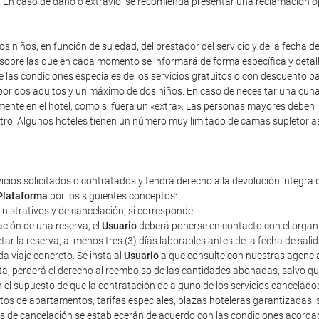
). En caso de daño o extravío, se recomienda presentar una reclamación 
s niños, en función de su edad, del prestador del servicio y de la fecha d
y sobre las que en cada momento se informará de forma específica y detal
re las condiciones especiales de los servicios gratuitos o con descuento 
r dos adultos y un máximo de dos niños. En caso de necesitar una cuna, i
mente en el hotel, como si fuera un «extra». Las personas mayores deben 
tro. Algunos hoteles tienen un número muy limitado de camas supletorias,
vicios solicitados o contratados y tendrá derecho a la devolución íntegra 
Plataforma
por los siguientes conceptos:
ministrativos y de cancelación, si corresponde.
ción de una reserva, el
Usuario
deberá ponerse en contacto con el organiza
r la reserva, al menos tres (3) días laborables antes de la fecha de sali
a viaje concreto. Se insta al
Usuario
a que consulte con nuestras agencias
sta, perderá el derecho al reembolso de las cantidades abonadas, salvo 
n el supuesto de que la contratación de alguno de los servicios cancelad
tos de apartamentos, tarifas especiales, plazas hoteleras garantizadas
tos de cancelación se establecerán de acuerdo con las condiciones acorda