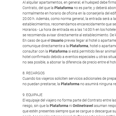
Al alquilar apartamentos, en general, el huésped debe firm
Contrato, del que la
Plataforma
no es parte, y deberá abona
normalmente en horario de oficina en la conserjería del edif
20:00 h. Además, como norma general, la entrada será a las 1
establecimientos, recomendamos encarecidamente que se re
Horarios.- La hora de entrada es a las 14:00 h en los hote
se recomienda avisar directamente al establecimiento. De l
En caso de que el
Usuario
prevea llegar al hotel o apartam
comunique directamente a la
Plataforma
, hotel o apartam
consultar con la
Plataforma
si está permitido llevar anim
hotel confirmado debido a eventos especiales u otras situac
no sea posible, a abonar la diferencia de precio entre el ho
8. RECARGOS
Cuando los viajeros soliciten servicios adicionales de prep
no puedan prestarse, la
Plataforma
no asumirá ninguna res
9. EQUIPAJE
El equipaje del viajero no forma parte del Contrato entre las
riesgo, sin que la
Plataforma
ni
Onlinetravel
asuman respon
que estén presentes siempre que se cargue o descargue su 