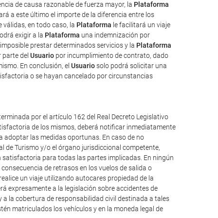
uencia de causa razonable de fuerza mayor, la
Plataforma
rá a este último el importe de la diferencia entre los
válidas, en todo caso, la
Plataforma
le facilitará un viaje
odrá exigir a la
Plataforma
una indemnización por
imposible prestar determinados servicios y la
Plataforma
 parte del
Usuario
por incumplimiento de contrato, dado
mismo. En conclusión, el
Usuario
solo podrá solicitar una
isfactoria o se hayan cancelado por circunstancias
erminada por el artículo 162 del Real Decreto Legislativo
atisfactoria de los mismos, deberá notificar inmediatamente
ueda adoptar las medidas oportunas. En caso de no
al de Turismo y/o el órgano jurisdiccional competente,
 satisfactoria para todas las partes implicadas. En ningún
consecuencia de retrasos en los vuelos de salida o
alice un viaje utilizando autocares propiedad de la
á expresamente a la legislación sobre accidentes de
y a la cobertura de responsabilidad civil destinada a tales
 estén matriculados los vehículos y en la moneda legal de