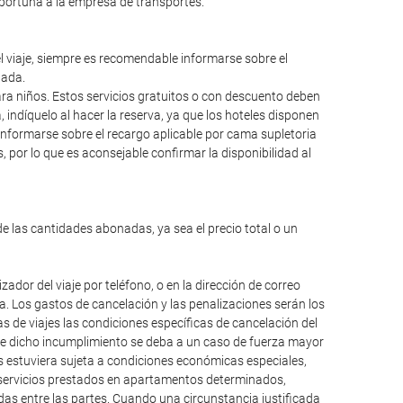
oportuna a la empresa de transportes.
el viaje, siempre es recomendable informarse sobre el
lada.
para niños. Estos servicios gratuitos o con descuento deben
ndíquelo al hacer la reserva, ya que los hoteles disponen
informarse sobre el recargo aplicable por cama supletoria
 por lo que es aconsejable confirmar la disponibilidad al
de las cantidades abonadas, ya sea el precio total o un
dor del viaje por teléfono, o en la dirección de correo
da. Los gastos de cancelación y las penalizaciones serán los
 de viajes las condiciones específicas de cancelación del
que dicho incumplimiento se deba a un caso de fuerza mayor
os estuviera sujeta a condiciones económicas especiales,
, servicios prestados en apartamentos determinados,
das entre las partes. Cuando una circunstancia justificada