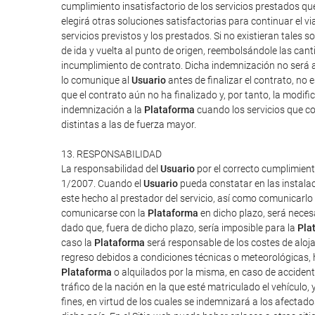
cumplimiento insatisfactorio de los servicios prestados q
elegirá otras soluciones satisfactorias para continuar el v
servicios previstos y los prestados. Si no existieran tales so
de ida y vuelta al punto de origen, reembolsándole las can
incumplimiento de contrato. Dicha indemnización no será a
lo comunique al
Usuario
antes de finalizar el contrato, no 
que el contrato aún no ha finalizado y, por tanto, la modi
indemnización a la
Plataforma
cuando los servicios que co
distintas a las de fuerza mayor.
13. RESPONSABILIDAD
La responsabilidad del
Usuario
por el correcto cumplimient
1/2007. Cuando el
Usuario
pueda constatar en las instalac
este hecho al prestador del servicio, así como comunicarlo
comunicarse con la
Plataforma
en dicho plazo, será neces
dado que, fuera de dicho plazo, sería imposible para la
Pla
caso la
Plataforma
será responsable de los costes de aloj
regreso debidos a condiciones técnicas o meteorológicas, h
Plataforma
o alquilados por la misma, en caso de accident
tráfico de la nación en la que esté matriculado el vehículo,
fines, en virtud de los cuales se indemnizará a los afectado