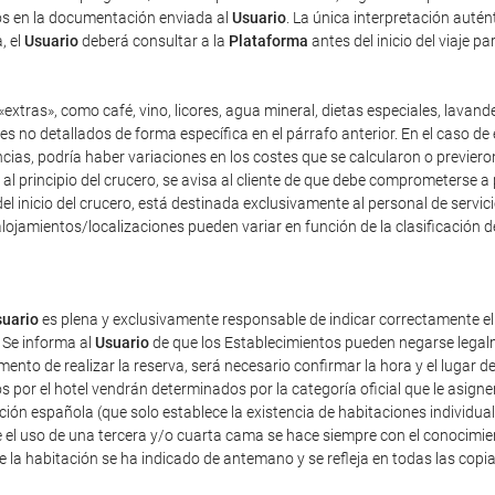
dos en la documentación enviada al
Usuario
. La única interpretación auté
, el
Usuario
deberá consultar a la
Plataforma
antes del inicio del viaje p
extras», como café, vino, licores, agua mineral, dietas especiales, lavand
es no detallados de forma específica en el párrafo anterior. En el caso de 
as, podría haber variaciones en los costes que se calcularon o previeron 
y, al principio del crucero, se avisa al cliente de que debe comprometerse 
el inicio del crucero, está destinada exclusivamente al personal de servici
lojamientos/localizaciones pueden variar en función de la clasificación d
uario
es plena y exclusivamente responsable de indicar correctamente e
 Se informa al
Usuario
de que los Establecimientos pueden negarse legalm
nto de realizar la reserva, será necesario confirmar la hora y el lugar de
dos por el hotel vendrán determinados por la categoría oficial que le asig
ación española (que solo establece la existencia de habitaciones individua
 el uso de una tercera y/o cuarta cama se hace siempre con el conocimie
de la habitación se ha indicado de antemano y se refleja en todas las copi