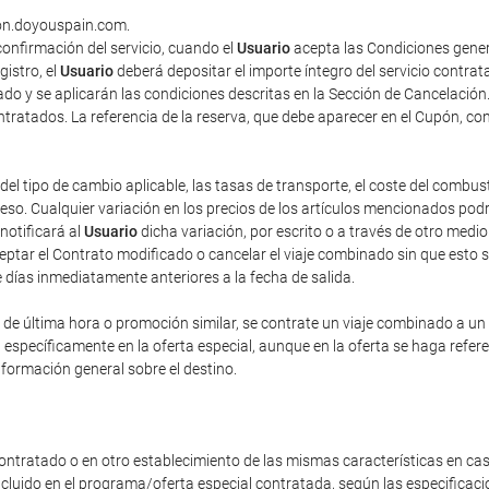
tion.doyouspain.com.
onfirmación del servicio, cuando el
Usuario
acepta las Condiciones gener
gistro, el
Usuario
deberá depositar el importe íntegro del servicio contra
do y se aplicarán las condiciones descritas en la Sección de Cancelación
contratados. La referencia de la reserva, que debe aparecer en el Cupón, co
del tipo de cambio aplicable, las tasas de transporte, el coste del combus
o. Cualquier variación en los precios de los artículos mencionados podrá 
 notificará al
Usuario
dicha variación, por escrito o a través de otro med
eptar el Contrato modificado o cancelar el viaje combinado sin que esto 
e días inmediatamente anteriores a la fecha de salida.
e última hora o promoción similar, se contrate un viaje combinado a un pr
n específicamente en la oferta especial, aunque en la oferta se haga refe
nformación general sobre el destino.
ontratado o en otro establecimiento de las mismas características en cas
incluido en el programa/oferta especial contratada, según las especificac