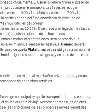
torizado oficialmente. El
Usuario
deberá firmar el presente
an producirse en el inmueble. Las llaves se recogen
l, entre las 9:00 y las 13:00 h y entre las 17:00 y las
a la particularidad del funcionamiento de este tipo de
s muy difíciles de corregir.
ienen hasta las 20:00 h. Si se prevé una llegada más tarde,
amento(s) a disposición de otros huéspedes.
oblemas o malas interpretaciones, será necesario que
ble. Asimismo, al realizar la reserva, el
Usuario
deberá
 En caso de que la
Plataforma
se vea obligada a cambiar el
hotel de igual o superior categoría, y en caso de que esto
individuales, vistas al mar, baños privados, etc., y estos
porte abonado por dichos servicios.
 consigo su equipaje y que lo transportará por su cuenta y
ier causa durante el viaje. Recomendamos a los viajeros
mos a las condiciones de las compañías aéreas, reguladas