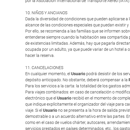
por la Asociación Internacional de Transporte Aéreo (IATA
10. NIÑOS Y ANCIANOS
Dada la diversidad de condiciones que pueden aplicarse a lo
alcance de las condiciones especiales que puedan existir 
Por ello, se recomienda a las familias que se informen sob
entenderse siempre cuando la habitación sea compartida po
de existencias limitadas. Además, hay que pagarla directa
ocupada por un adulto, ya que puede variar de un hotel a o
hacer la reserva.
11. CANCELACIONES
En cualquier momento, el
Usuario
podrá desistir de los ser
depósito anticipado. No obstante, deberá compensar a la
Para los servicios a la carta: la totalidad de los gastos ad
Para viajes combinados: en caso de cancelación o modifica
electrónico que el
Usuario
recibió en el momento de completa
que indique explícitamente el organizador del viaje para cad
viaje. Si el
Usuario
no se presenta a la hora de salida previ
demostrable o a un acuerdo alternativo entre las partes. E
como en el caso de vuelos chárter, autocares, arrendamien
servicios prestados en países determinados, etc., los gas