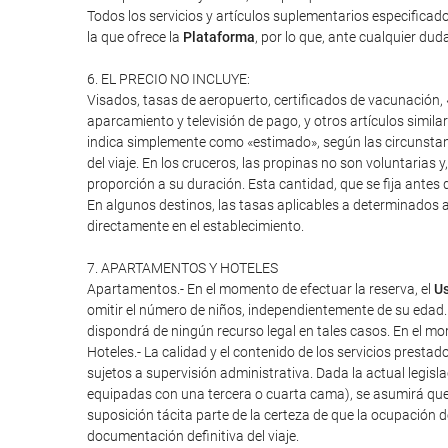
Todos los servicios y artículos suplementarios especifica
la que ofrece la
Plataforma
, por lo que, ante cualquier duda
6. EL PRECIO NO INCLUYE:
Visados, tasas de aeropuerto, certificados de vacunación, «
aparcamiento y televisión de pago, y otros artículos similar
indica simplemente como «estimado», según las circunstanci
del viaje. En los cruceros, las propinas no son voluntarias 
proporción a su duración. Esta cantidad, que se fija antes d
En algunos destinos, las tasas aplicables a determinados a
directamente en el establecimiento.
7. APARTAMENTOS Y HOTELES
Apartamentos.- En el momento de efectuar la reserva, el
Us
omitir el número de niños, independientemente de su edad.
dispondrá de ningún recurso legal en tales casos. En el mome
Hoteles.- La calidad y el contenido de los servicios presta
sujetos a supervisión administrativa. Dada la actual legisl
equipadas con una tercera o cuarta cama), se asumirá que
suposición tácita parte de la certeza de que la ocupación 
documentación definitiva del viaje.