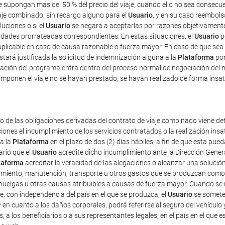
ue supongan más del 50 % del precio del viaje, cuando ello no sea consec
iaje combinado, sin recargo alguno para el
Usuario
, y en su caso reembolsa
luciones o si el
Usuario
se negara a aceptarlas por razones objetivamente 
tidades prorrateadas correspondientes. En estas situaciones, el
Usuario
p
plicable en caso de causa razonable o fuerza mayor. En caso de que sea 
estará justificada la solicitud de indemnización alguna a la
Plataforma
por
ficación del programa entra dentro del proceso normal de negociación del 
mponen el viaje no se hayan prestado, se hayan realizado de forma insat
o de las obligaciones derivadas del contrato de viaje combinado viene det
iones el incumplimiento de los servicios contratados o la realización ins
 a la
Plataforma
en el plazo de dos (2) días hábiles, a fin de que esta p
ario que el
Usuario
acredite dicho incumplimiento ante la Dirección Gener
taforma
acreditar la veracidad de las alegaciones o alcanzar una solución
amiento, manutención, transporte u otros gastos que se produzcan como 
uelgas u otras causas atribuibles a causas de fuerza mayor. Cuando se re
e, con independencia del país en el que se produzca, el
Usuario
se someter
 y en cuanto a los daños corporales, podrá referirse al seguro del vehículo 
s, a los beneficiarios o a sus representantes legales, en el país en el que