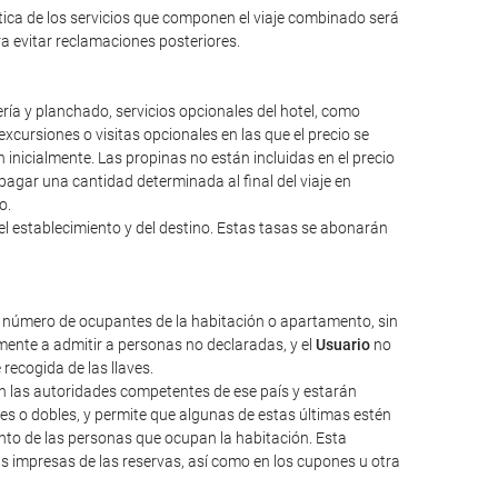
ntica de los servicios que componen el viaje combinado será
ara evitar reclamaciones posteriores.
ería y planchado, servicios opcionales del hotel, como
excursiones o visitas opcionales en las que el precio se
inicialmente. Las propinas no están incluidas en el precio
a pagar una cantidad determinada al final del viaje en
o.
el establecimiento y del destino. Estas tasas se abonarán
l número de ocupantes de la habitación o apartamento, sin
ente a admitir a personas no declaradas, y el
Usuario
no
 recogida de las llaves.
nen las autoridades competentes de ese país y estarán
les o dobles, y permite que algunas de estas últimas estén
nto de las personas que ocupan la habitación. Esta
as impresas de las reservas, así como en los cupones u otra