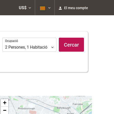
US$
El meu compte
Ocupació
Ocupació
Cercar
2
Persones
,
1
Habitació
+
−