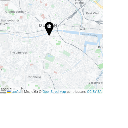
3000 ft
Leaflet
|
Map data ©
OpenStreetMap
contributors,
CC-BY-SA