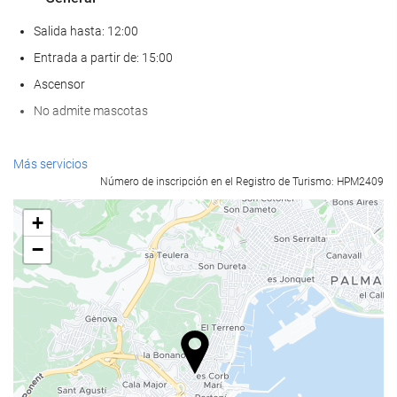
Salida hasta: 12:00
Entrada a partir de: 15:00
Ascensor
No admite mascotas
Bienestar
Más servicios
Número de inscripción en el Registro de Turismo: HPM2409
Pool bar
Spa
+
Hammam
−
Sauna
Gimnasio
Comida y bebida
Restaurante a la carta