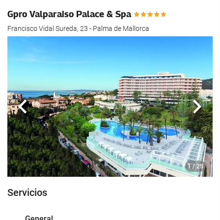
Gpro Valparaiso Palace & Spa
Francisco Vidal Sureda, 23 - Palma de Mallorca
Anterior
Sigui
1
/ 25
Servicios
General