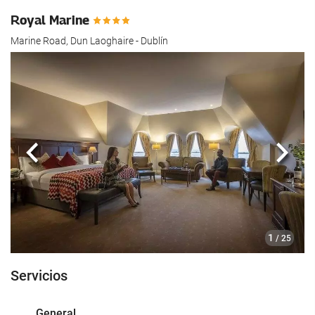
Royal Marine
Marine Road, Dun Laoghaire - Dublín
Anterior
Sigui
1
/ 25
Servicios
General