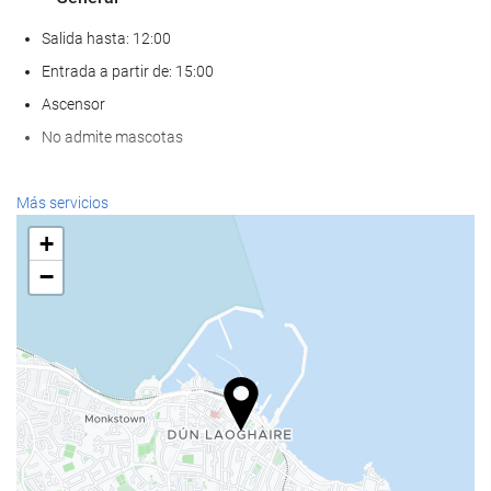
Salida hasta: 12:00
Entrada a partir de: 15:00
Ascensor
No admite mascotas
Bienestar
Más servicios
Spa
+
Hammam
−
Sauna
Gimnasio
Servicios de recepción
Recepción 24 horas
Guardaequipaje