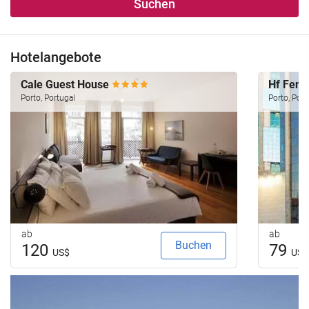
Suchen
Hotelangebote
Cale Guest House
Hf Feni
Porto, Portugal
Porto, Port
ab
ab
Buchen
120
79
US$
US$