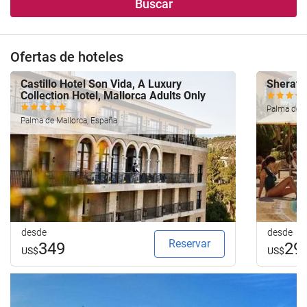
Buscar
Ofertas de hoteles
Castillo Hotel Son Vida, A Luxury
Sherato
Collection Hotel, Mallorca Adults Only
Palma de M
Palma de Mallorca, España
desde
desde
Reservar
349
29
US$
US$