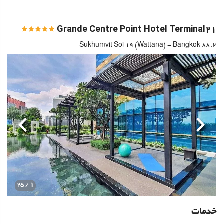
Grande Centre Point Hotel Terminal21
2, 88 Sukhumvit Soi 19 (Wattana) - Bangkok
قبلی
بعدی
1
/ 25
خدمات