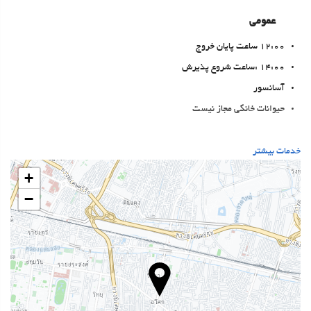
عمومی
12:00 ساعت پایان خروج
14:00 :ساعت شروع پذیرش
آسانسور
حیوانات خانگی مجاز نیست
بهداشت و سلامتی
خدمات بیشتر
اسپا
+
Turkish/Steam Bath
−
سونا
باشگاه
استخر
استخر