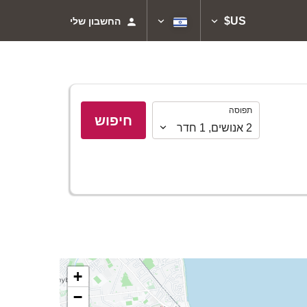
US$
החשבון שלי
תפוסה
תפוסה
חיפוש
2
אנושים
,
1
חדר
+
−