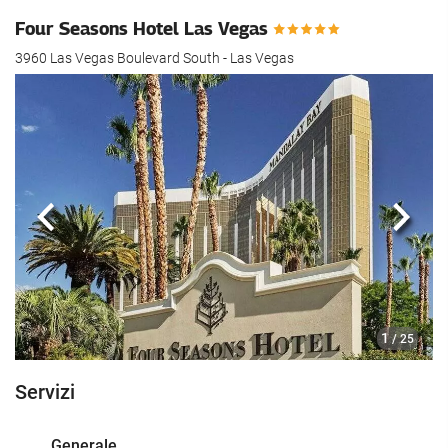
Four Seasons Hotel Las Vegas
3960 Las Vegas Boulevard South - Las Vegas
Anteriore
Segu
1
/ 25
Servizi
Generale