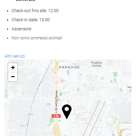
Check-out fino alle: 12:00
Check-in dalle: 15:00
Ascensore
Non sono ammessi animali
Pasto e bevanda
Altri servizi
Ristorante à la carte
+
Bar
−
caffetteria sul posto
Benessere
Spa
hammam
Palestra