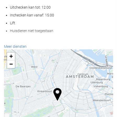
Uitchecken kan tot: 12:00
Inchecken kan vanaf: 15:00
Lift
Huisdieren niet toegestaan
Receptiediensten
Meer diensten
24-uursreceptie
+
Bagageopslag
−
Eten en drinken
À-la-carterestaurant
Bar
Zakelijke voorzieningen
Business centre