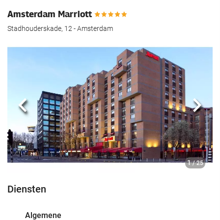
Amsterdam Marriott
Stadhouderskade, 12 - Amsterdam
Vorige
Volg
1
/ 25
Diensten
Algemene