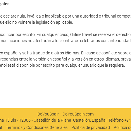
egales
 declare nula, inválida o inaplicable por una autoridad o tribunal competent
 ello no vulnere la legislación aplicable.
dificar por escrito. En cualquier caso, OnlineTravel se reserva el derecho
 modificaciones no afectarán a los contratos celebrados con anterioridad
en español y se ha traducido a otros idiomas. En caso de conflicto sobre e
repancias entre la versión en español y la versión en otros idiomas, preva
pañol está disponible por escrito para cualquier usuario que la requiera.
DoYouSpain - DoYouSpain.com
a 15 Bis - 12006 - Castellón de la Plana, Castellón, España | Teléfono
+34
al
Términos y Condiciones Generales
Política de privacidad
Política 