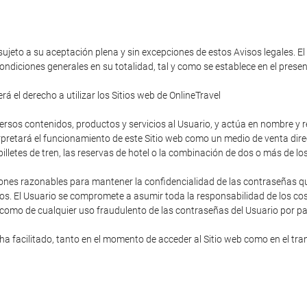
 sujeto a su aceptación plena y sin excepciones de estos Avisos legales. El
ondiciones generales en su totalidad, tal y como se establece en el pres
á el derecho a utilizar los Sitios web de OnlineTravel
diversos contenidos, productos y servicios al Usuario, y actúa en nombre y
rpretará el funcionamiento de este Sitio web como un medio de venta direc
s billetes de tren, las reservas de hotel o la combinación de dos o más de lo
ones razonables para mantener la confidencialidad de las contraseñas que
os. El Usuario se compromete a asumir toda la responsabilidad de los cost
 como de cualquier uso fraudulento de las contraseñas del Usuario por pa
 facilitado, tanto en el momento de acceder al Sitio web como en el trans