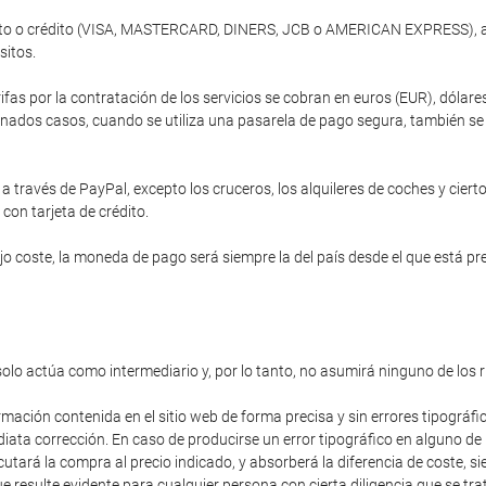
ébito o crédito (VISA, MASTERCARD, DINERS, JCB o AMERICAN EXPRESS), a 
sitos.
ifas por la contratación de los servicios se cobran en euros (EUR), dóla
nados casos, cuando se utiliza una pasarela de pago segura, también se of
 través de PayPal, excepto los cruceros, los alquileres de coches y cierto
 con tarjeta de crédito.
 coste, la moneda de pago será siempre la del país desde el que está prev
solo actúa como intermediario y, por lo tanto, no asumirá ninguno de los 
rmación contenida en el sitio web de forma precisa y sin errores tipográfi
diata corrección. En caso de producirse un error tipográfico en alguno de
cutará la compra al precio indicado, y absorberá la diferencia de coste,
 resulte evidente para cualquier persona con cierta diligencia que se trat