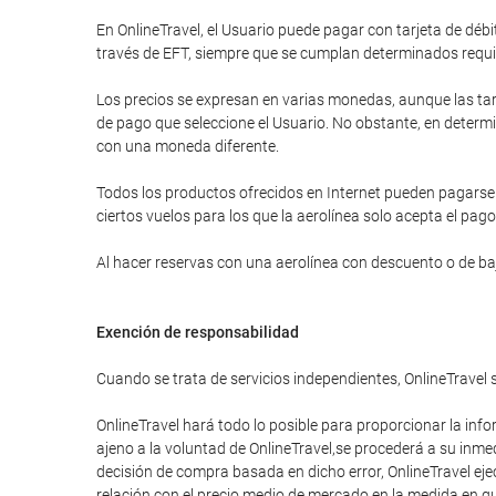
En OnlineTravel, el Usuario puede pagar con tarjeta de d
través de EFT, siempre que se cumplan determinados requi
Los precios se expresan en varias monedas, aunque las tar
de pago que seleccione el Usuario. No obstante, en determi
con una moneda diferente.
Todos los productos ofrecidos en Internet pueden pagarse a
ciertos vuelos para los que la aerolínea solo acepta el pago
Al hacer reservas con una aerolínea con descuento o de bajo
Exención de responsabilidad
Cuando se trata de servicios independientes, OnlineTravel 
OnlineTravel hará todo lo posible para proporcionar la info
ajeno a la voluntad de OnlineTravel,se procederá a su inme
decisión de compra basada en dicho error, OnlineTravel eje
relación con el precio medio de mercado en la medida en que