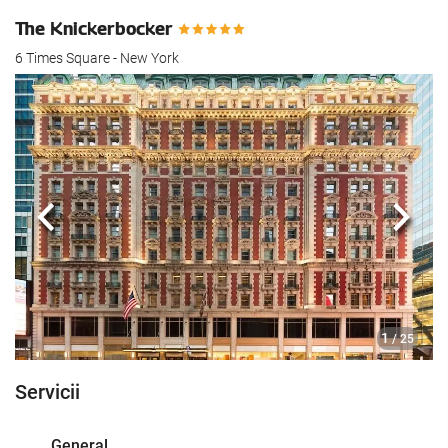
The Knickerbocker
6 Times Square - New York
Anterioară
Urmă
1
/ 25
Servicii
General