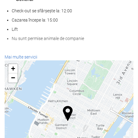
Check-out se sfârșește la: 12:00
Cazarea începe la: 15:00
Lift
Nu sunt permise animale de companie
Mâncare și băuturi
Mai multe servicii
Restaurant à la carte
+
Bar
−
cafenea la proprietate
Servicii de primire
recepţie deschisă nonstop
cameră de bagaje
Internet