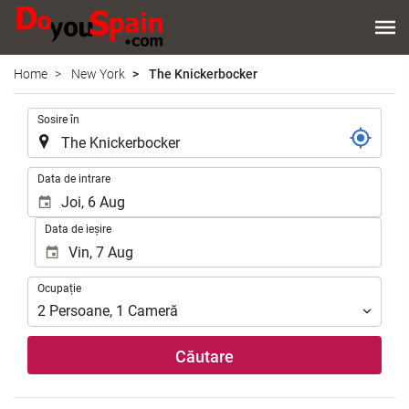
Home
New York
The Knickerbocker
.
Sosire în
.
Data de intrare
Data de ieșire
Ocupație
Ocupație
2
Persoane
,
1
Cameră
Căutare