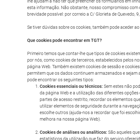
lhe ajudam a não ter que preencher os formulários em lin
esta informação. Não obstante, nosso compromisso com os 
brevidade possível: por correio a C/ Glorieta de Quevedo,
Se tiver dúvidas sobre os cookies, também pode aceder ao 
Que cookies pode encontrar em TGT?
Primeiro temos que contar-lhe que tipos de cookies exist
por nós, como cookies de terceiros, estabelecidos pelos n
página Web. Também existem cookies de sessão e cookies
permitem que os dados continuem armazenados e sejam ace
pode encontrar os seguintes tipos:
Cookies essenciais ou técnicos:
Sem estes não pode
da página Web e a utilização das diferentes opções 
partes de acesso restrito, recordar os elementos qu
utilizar elementos de seguridade durante a navega
escolhe outros (ajuda-nos a recordar que foi escolh
melhora na nossa página Web).
Cookies de análises ou analíticos:
São aqueles que 
estatísticos da utilização que faz do serviço ofer