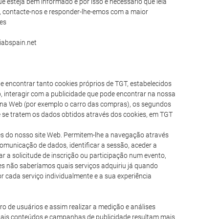
 esteja bem informado e por isso é necessário que leia
o, contacte-nos e responder-lhe-emos com a maior
.es
iabspain.net
e encontrar tanto cookies próprios de TGT, estabelecidos
o, interagir com a publicidade que pode encontrar na nossa
 na Web (por exemplo o carro das compras), os segundos
 se tratem os dados obtidos através dos cookies, em TGT
es do nosso site Web. Permitem-lhe a navegação através
comunicação de dados, identificar a sessão, aceder a
r a solicitude de inscrição ou participação num evento,
s não saberíamos quais serviços adquiriu já quando
r cada serviço individualmente e a sua experiência
o de usuários e assim realizar a medição e análises
quais conteúdos e campanhas de publicidade resultam mais