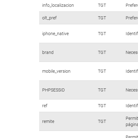
info_localizacion
TGT
Prefer
olt_pref
TGT
Prefer
iphone_native
TGT
Identi
brand
TGT
Necess
mobile_version
TGT
Identi
PHPSESSID
TGT
Necess
ref
TGT
Identi
Permit
remite
TGT
página
Permit