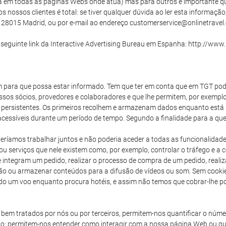
ha em todas as páginas Webs onde atua) mas para outros é importante que
nossos clientes é total: se tiver qualquer dúvida ao ler esta informaçã
 9, 28015 Madrid, ou por e-mail ao endereço customerservice@onlinetravel
seguinte link da Interactive Advertising Bureau em Espanha: http://www.
em para que possa estar informado. Tem que ter em conta que em TGT pod
ossos sócios, provedores e colaboradores e que lhe permitem, por exempl
 persistentes. Os primeiros recolhem e armazenam dados enquanto está
ssíveis durante um período de tempo. Segundo a finalidade para a que
ríamos trabalhar juntos e não poderia aceder a todas as funcionalidad
ou serviços que nele existem como, por exemplo, controlar o tráfego e a 
e integram um pedido, realizar o processo de compra de um pedido, realiza
ção ou armazenar conteúdos para a difusão de vídeos ou som. Sem cookie
ido um voo enquanto procura hotéis, e assim não temos que cobrar-lhe po
bem tratados por nós ou por terceiros, permitem-nos quantificar o númer
ecido: permitem-nos entender como interagir com a nossa página Web ou 