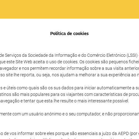
Política de cookies
 de Serviços da Sociedade da Informação e do Comércio Eletrónico (LSSI
 este Site Web aceita o uso de cookies. Os cookies são pequenos fich
ador e nos permitem recordar informação sobre a sua visita anterior e
sso site lhe reporta, ou seja, nos ajudam a melhorar a sua experiência ao 
is e úteis como quais são os sus dados para iniciar automaticamente a su
stinos são mais populares para os viajantes com características de proc
vegação e tentar que esta lhe resulte o mais interessante possível.
icamente com um usuário anónimo e o seu computador, e não proporcionam
o de vos informar sobre eles porque são essenciais a juízo da AEPD (po