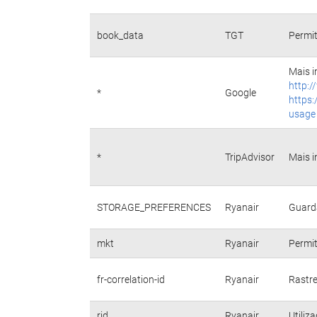
book_data
TGT
Permit
Mais i
http:/
*
Google
https:
usage
*
TripAdvisor
Mais i
STORAGE_PREFERENCES
Ryanair
Guarda
mkt
Ryanair
Permit
fr-correlation-id
Ryanair
Rastre
rid
Ryanair
Utiliz