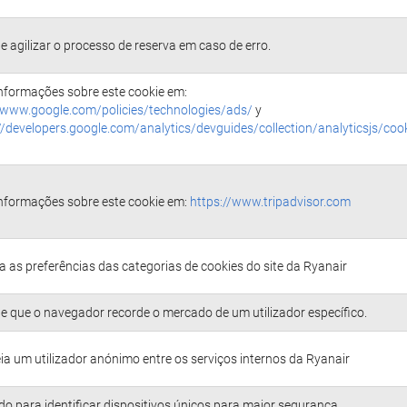
e agilizar o processo de reserva em caso de erro.
nformações sobre este cookie em:
/www.google.com/policies/technologies/ads/
y
//developers.google.com/analytics/devguides/collection/analyticsjs/cook
nformações sobre este cookie em:
https://www.tripadvisor.com
 as preferências das categorias de cookies do site da Ryanair
e que o navegador recorde o mercado de um utilizador específico.
ia um utilizador anónimo entre os serviços internos da Ryanair
ado para identificar dispositivos únicos para maior segurança.