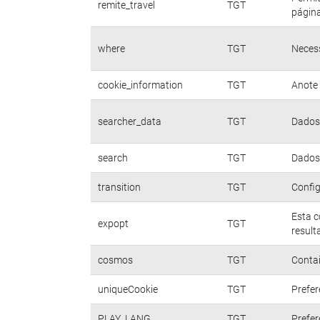
remite_travel
TGT
página
where
TGT
Necess
cookie_information
TGT
Anote 
searcher_data
TGT
Dados 
search
TGT
Dados 
transition
TGT
Config
Esta c
expopt
TGT
result
cosmos
TGT
Contai
uniqueCookie
TGT
Prefer
PLAY_LANG
TGT
Prefer