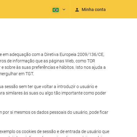
Minha conta
) e em adequação com a Diretiva Europeia 2009/136/CE,
eiros de informação que as páginas Web, como TOR
 sobre às suas preferências e hábitos. Isto nos ajuda a
mergulhar em TGT.
a sessão sem ter que voltar a introduzir o usuário e
ura similares às suas ou algo tão importante como poder
 por si mesmos os dados pessoais do usuário, pode ficar
r exemplo os cookies de sessão e de entrada de usuário que