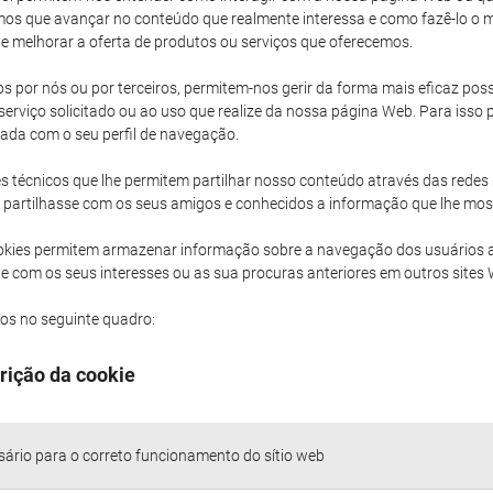
os que avançar no conteúdo que realmente interessa e como fazê-lo o ma
 melhorar a oferta de produtos ou serviços que oferecemos.
 por nós ou por terceiros, permitem-nos gerir da forma mais eficaz poss
rviço solicitado ou ao uso que realize da nossa página Web. Para isso
nada com o seu perfil de navegação.
 técnicos que lhe permitem partilhar nosso conteúdo através das redes 
que partilhasse com os seus amigos e conhecidos a informação que lhe mo
okies permitem armazenar informação sobre a navegação dos usuários
 com os seus interesses ou as sua procuras anteriores em outros sites
mos no seguinte quadro:
rição da cookie
ário para o correto funcionamento do sítio web