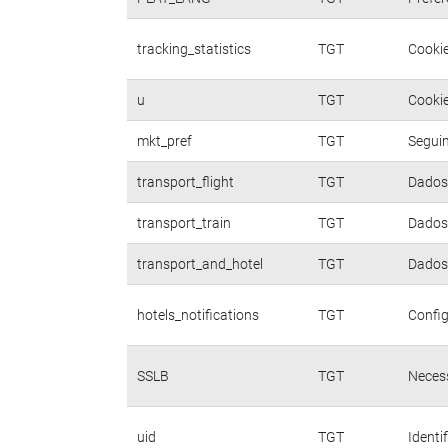
tracking_statistics
TGT
Cookie
u
TGT
Cookie
mkt_pref
TGT
Seguim
transport_flight
TGT
Dados 
transport_train
TGT
Dados 
transport_and_hotel
TGT
Dados 
hotels_notifications
TGT
Config
SSLB
TGT
Necess
uid
TGT
Identi