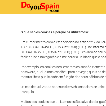
O que são os cookies e porquê os utilizamos?
Em cumprimento com o estabelecido no artigo 22.2 da Lei
TOR GLOBAL TRAVEL (CICMA nº 3750) (TGT) lhe informa que
GLOBAL TRAVEL (CICMA nº 3750) (TGT) , enviam ao seu naveg
facilitar-lhe a navegação e a melhorar a utilidade que o no
Por exemplo, os cookies nos lembram coisas tão elementa
password, qual idioma escolheu para navegar, quais os de
mostrar-lhe a publicidade em função dos seus hábitos de na
Os cookies utilizados por este site Web, associam-se un
tranquilo!
Muitos dos cookies que utilizamos estão salvo da obrigaçã