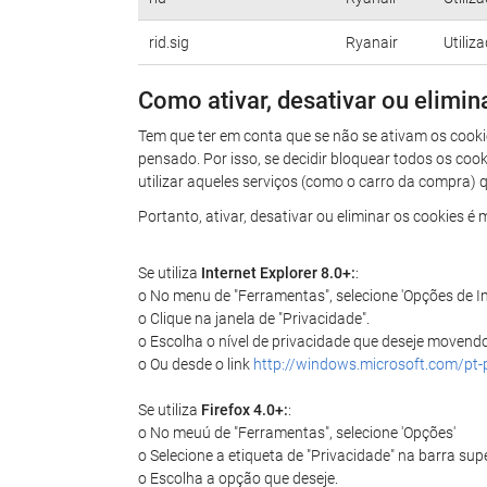
rid.sig
Ryanair
Utiliz
Como ativar, desativar ou elimin
Tem que ter em conta que se não se ativam os cookie
pensado. Por isso, se decidir bloquear todos os coo
utilizar aqueles serviços (como o carro da compra) q
Portanto, ativar, desativar ou eliminar os cookies 
Se utiliza
Internet Explorer 8.0+:
:
o No menu de "Ferramentas", selecione 'Opções de In
o Clique na janela de "Privacidade".
o Escolha o nível de privacidade que deseje movend
o Ou desde o link
http://windows.microsoft.com/pt-
Se utiliza
Firefox 4.0+:
:
o No meuú de "Ferramentas", selecione 'Opções'
o Selecione a etiqueta de "Privacidade" na barra sup
o Escolha a opção que deseje.