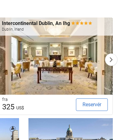
Intercontinental Dublin, An Ihg
The 
Dublin, Irland
Dublin, 
fra
fra
Reservér
325
22
US$