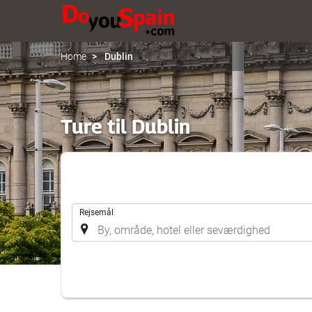
Home
Dublin
Ture til Dublin
.
Rejsemål