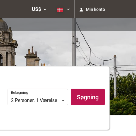
US$
Min konto
Belægning
Belægning
Søgning
2
Personer
,
1
Værelse