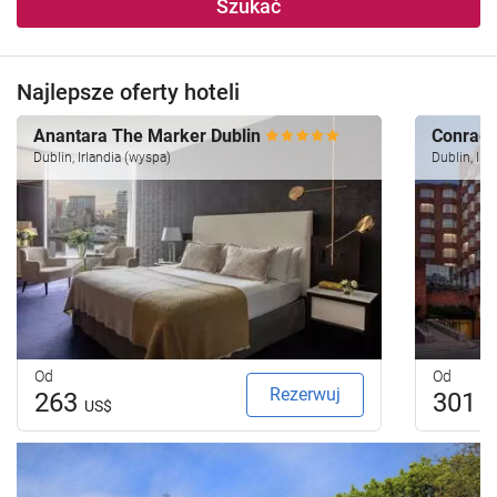
Szukać
Najlepsze oferty hoteli
Anantara The Marker Dublin
Conrad 
Dublin, Irlandia (wyspa)
Dublin, Irl
Od
Od
Rezerwuj
263
301
US$
U