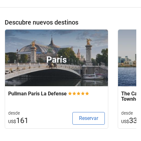
de
su
hotel.
Descubre nuevos destinos
París
Pullman Paris La Defense
The Capi
Townho
desde
desde
Reservar
161
33
US$
US$