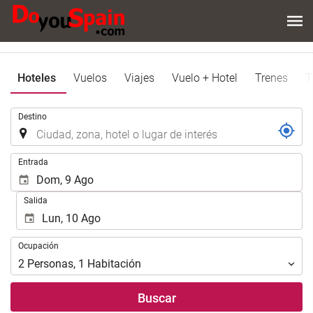
Hoteles
Vuelos
Viajes
Vuelo + Hotel
Trenes
T
Introduzca
Destino
el
lugar
de
Introduzca
Entrada
destino
las
en
fechas
Salida
el
de
que
inicio
realizar
y
Ocupación
la
Ocupación
fin
búsqueda
para
2
Personas
,
1
Habitación
de
realizar
su
la
Buscar
alojamiento..
búsqueda