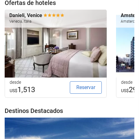
Ofertas de hoteles
Danieli, Venice
Amsterd
Venecia, Italia
Amsterdam
desde
desde
Reservar
1,513
29
US$
US$
Destinos Destacados