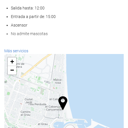
Salida hasta: 12:00
Entrada a partir de: 15:00
Ascensor
No admite mascotas
Bienestar
Más servicios
Spa
+
Hammam
−
Sauna
Gimnasio
Comida y bebida
Restaurante a la carta
Bar
Cafetera en zonas comunes