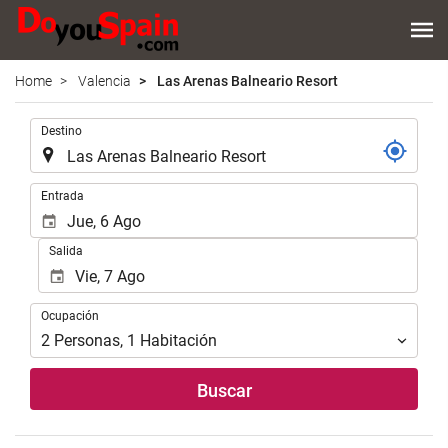
Home
Valencia
Las Arenas Balneario Resort
Introduzca
Destino
el
lugar
de
Introduzca
Entrada
destino
las
en
fechas
Salida
el
de
que
inicio
realizar
y
Ocupación
la
Ocupación
fin
búsqueda
para
2
Personas
,
1
Habitación
de
realizar
su
la
Buscar
alojamiento..
búsqueda
de
su