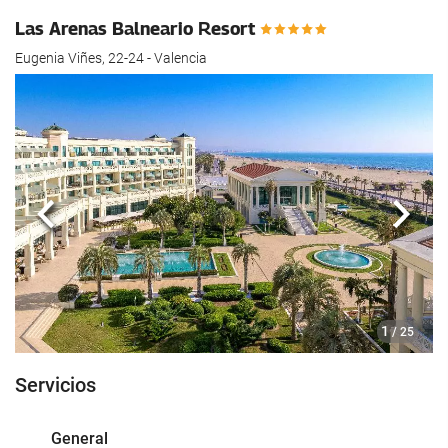
hotel.
Las Arenas Balneario Resort
Eugenia Viñes, 22-24 - Valencia
Anterior
Sigui
1
/ 25
Servicios
General