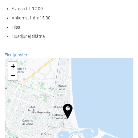
Avresa till: 12:00
Ankomst från: 15:00
Hiss
Husdjur ej tillåtna
Hälsa
Fler tjänster
Spa
+
Hamambad
−
Bastu
gym
Mat och dryck
À la carte-restaurang
Bar
Kafé på boendet