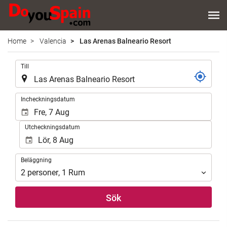
Home
Valencia
Las Arenas Balneario Resort
.
Till
.
Incheckningsdatum
Utcheckningsdatum
Beläggning
Beläggning
2
personer
,
1
Rum
Sök