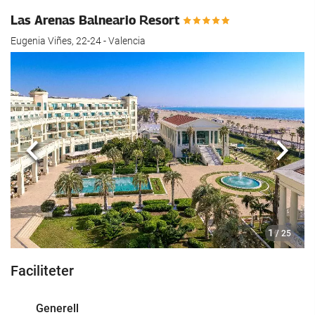
Las Arenas Balneario Resort
Eugenia Viñes, 22-24 - Valencia
Föregående
Nästa
1
/ 25
Faciliteter
Generell