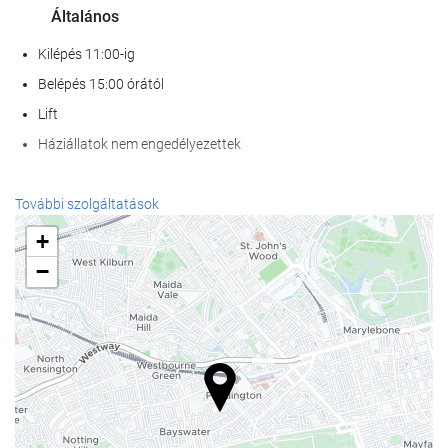
Általános
Kilépés 11:00-ig
Belépés 15:00 órától
Lift
Háziállatok nem engedélyezettek
Recepció szolgáltatások
További szolgáltatások
24 órás recepció
+
poggyászmegőrzés
−
Étel és ital
À la carte étterem
Bár
Üzleti létesítmények