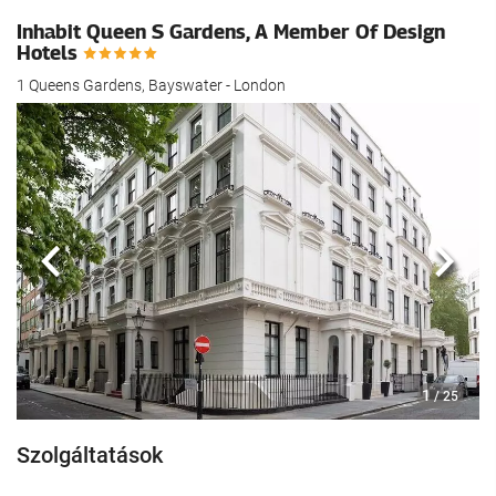
Inhabit Queen S Gardens, A Member Of Design
Hotels
1 Queens Gardens, Bayswater - London
Előző
köve
1
/ 25
Szolgáltatások