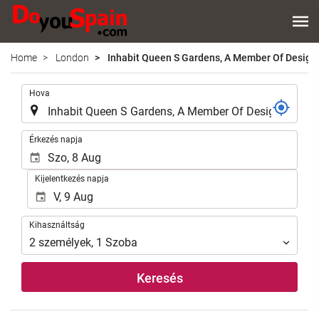
Home
London
Inhabit Queen S Gardens, A Member Of Design
.
Hova
.
Érkezés napja
Kijelentkezés napja
Kihasználtság
Kihasználtság
2
személyek
,
1
Szoba
Keresés