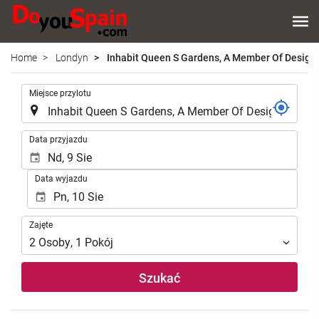
Home
Londyn
Inhabit Queen S Gardens, A Member Of Design 
.
Miejsce przylotu
.
Data przyjazdu
Data wyjazdu
Zajęte
Zajęte
2
Osoby
,
1
Pokój
Szukać