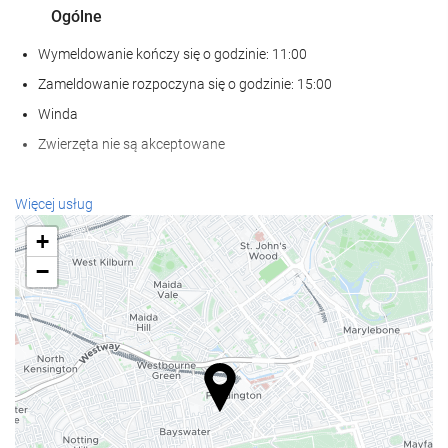
Ogólne
Wymeldowanie kończy się o godzinie: 11:00
Zameldowanie rozpoczyna się o godzinie: 15:00
Winda
Zwierzęta nie są akceptowane
Recepcja
Więcej usług
całodobowa recepcja
+
przechowalnia bagażu
−
Posiłki i napoje
Restauracja à la carte
Bar
Centrum biznesowe