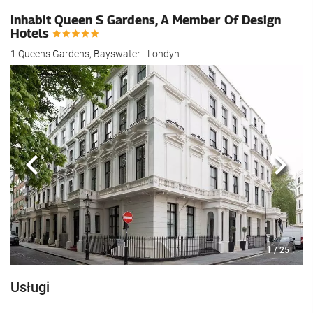
Inhabit Queen S Gardens, A Member Of Design
Hotels
1 Queens Gardens, Bayswater - Londyn
Poprzedni
Nast
1
/ 25
Usługi