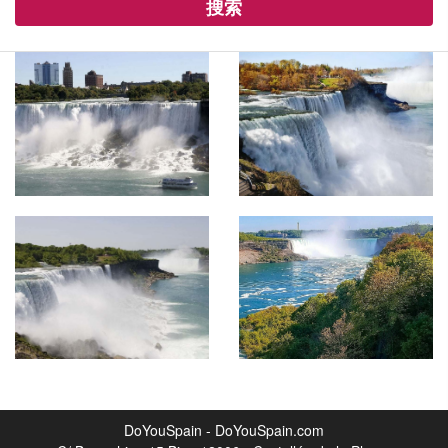
搜索
DoYouSpain - DoYouSpain.com