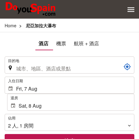
Home
尼亞加拉大瀑布
酒店
機票
航班 + 酒店
.
目的地
.
入住日期
退房
佔
佔用
用
2
人
,
1
房間