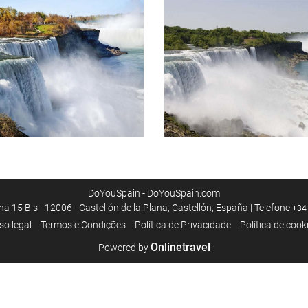
DoYouSpain - DoYouSpain.com
a 15 Bis - 12006 - Castellón de la Plana, Castellón, España | Telefone
+34
so legal
Termos e Condições
Política de Privacidade
Política de cook
Onlinetravel
Powered by