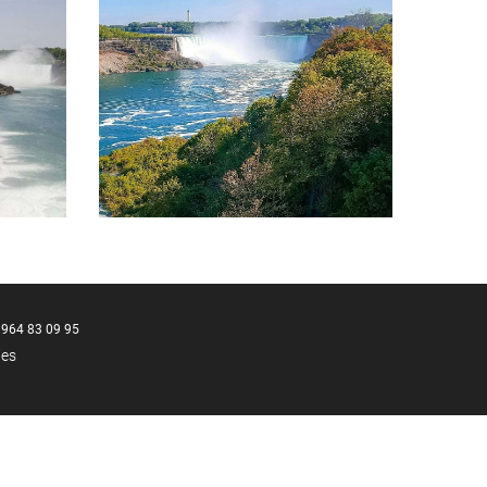
 964 83 09 95
ies