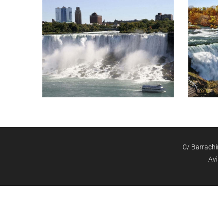
C/ Barrachin
Avi