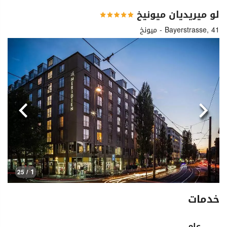
لو ميريديان ميونيخ
Bayerstrasse, 41 - ميونخ
السابق
التالي
1
/ 25
خدمات
عام