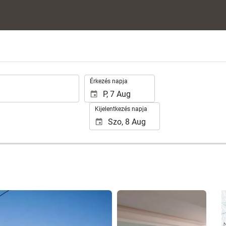
.
Érkezés napja
Kijelentkezés napja
25 fotók megtekintése