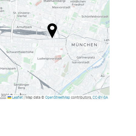
3000 ft
Leaflet
|
Map data ©
OpenStreetMap
contributors,
CC-BY-SA