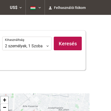
US$
Felhasználói fiókom
Kihasználtság
Kihasználtság
Keresés
2
személyek
,
1
Szoba
+
−