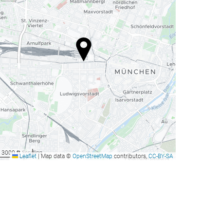
3000 ft
Leaflet
|
Map data ©
OpenStreetMap
contributors,
CC-BY-SA