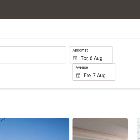
.
Ankomst
Avreise
Se 25 bilder