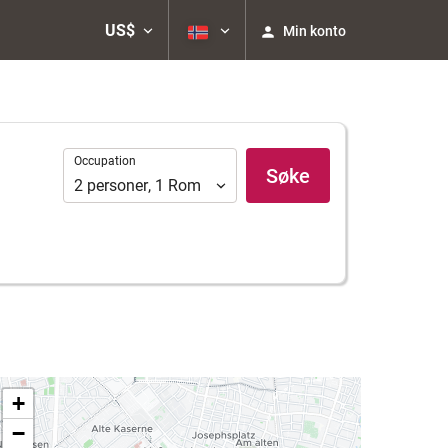
US$
Min konto
Occupation
Occupation
Søke
2
personer
,
1
Rom
+
−