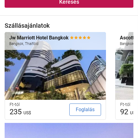
Keresés
Szállásajánlatok
Jw Marriott Hotel Bangkok
Ascott 
Bangkok, Thaiföld
Bangkok, T
Ft-tól
Ft-tól
Foglalás
235
92
US$
US$