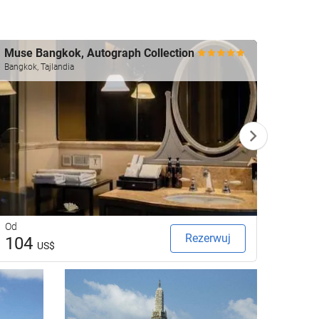
Muse Bangkok, Autograph Collection
Ascot
Bangkok, Tajlandia
Bangkok
Od
Od
Rezerwuj
104
92
US$
U