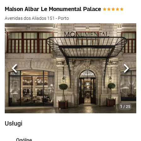
Maison Albar Le Monumental Palace
Avenidas dos Aliados 151 - Porto
Poprzedni
Nast
1
/ 25
Usługi
Ogólne