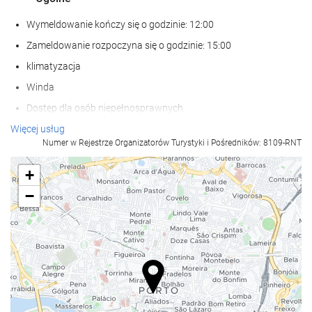
Wymeldowanie kończy się o godzinie: 12:00
Zameldowanie rozpoczyna się o godzinie: 15:00
klimatyzacja
Winda
Dostęp dla osób niepełnosprawnych
Pokoje dla niepalących
Więcej usług
Numer w Rejestrze Organizatorów Turystyki i Pośredników: 8109-RNT
zakaz palenia obowiązuje we wszystkich pomieszczeniach
ogólnodostępnych i prywatnych
+
pokoje dźwiękoszczelne
−
Zwierzęta nie są akceptowane
Posiłki i napoje
Restauracja
Restauracja à la carte
Bar